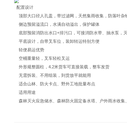
配置设计
顶部大口径人孔盖，带过滤网，天然集雨收集，防落叶杂
侧边预留溢流口，水满自动溢出，保护罐体
底部预留消防出水口+排污口，可接消防水带、抽水泵，
平底设计，自带叉车位，装卸转运特别方便
轻便易运优势
空桶重量轻，叉车轻松叉运
外形规整圆柱，4.2米货车可直接装载，整车发货
无需拆装、不用组装，到货放平就能用
适合山林、防火卡点、野外工地批量布点
适用用途
森林灭火应急储水、森林防火固定备水塔、户外雨水收集