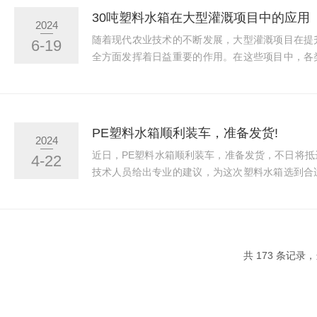
法进行处理。二、清洗步骤1.初步清洗：-使用
30吨塑料水箱在大型灌溉项目中的应用
2024
部、侧壁及顶部进行初步擦拭，去除表面附着的灰尘和
随着现代农业技术的不断发展，大型灌溉项目在提
6-19
全方面发挥着日益重要的作用。在这些项目中，各
关系到灌溉效果与资源利用效率。其中，30吨塑
安装与管理的储水设备，在大型灌溉项目中得到了
借其良好的密封性和耐腐蚀性，在储水过程中能够
这一特性使得它成为灌溉项目中理想的储水容器，
PE塑料水箱顺利装车，准备发货!
2024
质容易受到污染的地区。通过使用这种水箱，项目方能
近日，PE塑料水箱顺利装车，准备发货，不日将
4-22
技术人员给出专业的建议，为这次塑料水箱选到合
订单后车间师傅们马不停蹄的投入生产，通过进一
出厂，之后及时装箱发货。武汉诺顺是武汉比较的
车间和一支富有创意研发、精专敬业的团队，生产
二年以上经验丰富的工程师、工艺师和高级技工。主
共 173 条记录，
塑料水箱,15吨塑料水箱,20吨塑料水箱,30吨塑料...