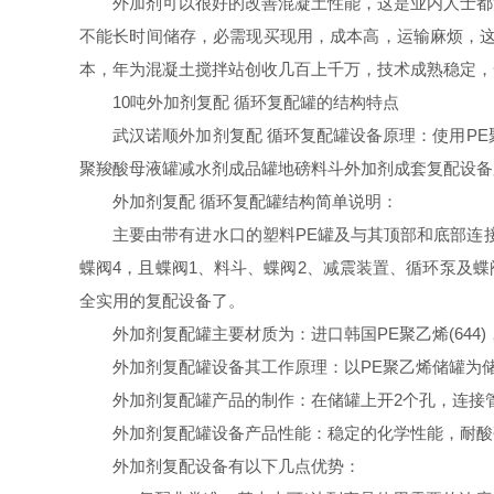
外加剂可以很好的改善混凝土性能，这是业内人士都清
不能长时间储存，必需现买现用，成本高，运输麻烦，这
本，年为混凝土搅拌站创收几百上千万，技术成熟稳定，
10吨外加剂复配 循环复配罐的结构特点
武汉诺顺外加剂复配 循环复配罐设备原理：使用PE聚
聚羧酸母液罐减水剂成品罐地磅料斗外加剂成套复配设备
外加剂复配 循环复配罐结构简单说明：
主要由带有进水口的塑料PE罐及与其顶部和底部连接并
蝶阀4，且蝶阀1、料斗、蝶阀2、减震装置、循环泵及
全实用的复配设备了。
外加剂复配罐主要材质为：进口韩国PE聚乙烯(644)
外加剂复配罐设备其工作原理：以PE聚乙烯储罐为储存
外加剂复配罐产品的制作：在储罐上开2个孔，连接管
外加剂复配罐设备产品性能：稳定的化学性能，耐酸
外加剂复配设备有以下几点优势：