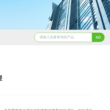
50吨pe塑料水箱储水罐
40吨PE塑料防腐储罐
理