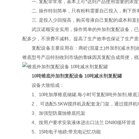
一. 复配非常准，基本上可*达到产品使用需要的浓度
二. 操作特别简单，只有粉料需要自己投入，剩下所有
三. 是投入少回报高，购买母液自己复配的成本和直接
武汉诺顺安全实用，操作简单的外加剂复配设备，已经
配多少，不浪费不减料。提高了生产效率也保证了生产质
复配设备主要应用在：商砼(混凝土)外加剂(减水剂)的
锥底型号产品特别收到市场的青睐因其复配合成简便，残
10吨锥底外加剂复配设备 10吨减水剂复配罐
设备大致组成：
1、10吨加厚锥底储罐,每小时可复配8吨外加剂,锥底
2 、可选配5.5KW搅拌机及配套龙门架，通过搅拌机
3、加强型防腐蚀锥底托架
4、按用户要求安装液体进出口法兰 DN80循环管道
5、15吨电子地磅;带充电记忆功能