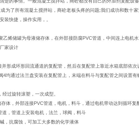
楚的事情。一般混凝土搅拌站，商砼都没有自己的外加剂复配设备
成为了所有混凝土搅拌站，商砼老板头疼的问题;我们成功和数十
安装快捷，操作实用，。
乙烯储罐为母液储存体，在外部接防腐PVC管道，中间连上电机
厂家设计
形成环形回流通道的复配管，然后在复配管上靠近水箱底部依次设
蝶阀4均通过法兰盘安装在复配管上，末端在料斗与复配管之间设置有
，经过旋转滚塑，一次成型。
体，外部连接PVC管道，电机，料斗，通过电机带动达到循环复配
道，管道上安装电机，法兰，球阀，料斗
碱，抗腐蚀，可加工大多数的化学液体