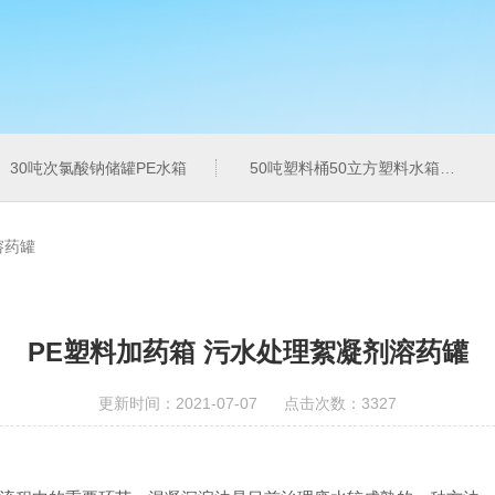
30吨次氯酸钠储罐PE水箱
50吨塑料桶50立方塑料水箱pe水箱
溶药罐
PE塑料加药箱 污水处理絮凝剂溶药罐
更新时间：2021-07-07 点击次数：3327