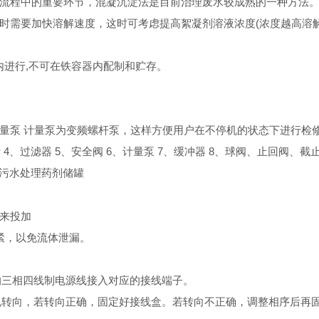
程中的重要环节，混凝沉淀法是目前治理废水较成熟的一种方法
需要加快溶解速度，这时可考虑提高絮凝剂溶液浓度(浓度越高溶解
内进行,不可在铁容器内配制和贮存。
泵 计量泵为变频螺杆泵，这样方便用户在不停机的状态下进行检
、过滤器 5、安全阀 6、计量泵 7、缓冲器 8、球阀、止回阀、截
 污水处理药剂储罐
来投加
紧，以免流体泄漏。
的三相四线制电源线接入对应的接线端子。
机转向，若转向正确，固定好接线盒。若转向不正确，调整相序后再