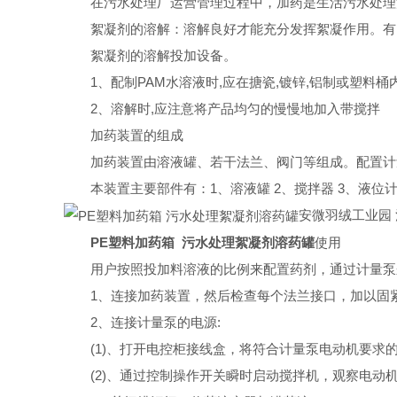
在污水处理厂运营管理过程中，加药是生活污水处理流
絮凝剂的溶解：溶解良好才能充分发挥絮凝作用。有时
絮凝剂的溶解投加设备。
1、配制PAM水溶液时,应在搪瓷,镀锌,铝制或塑料桶
2、溶解时,应注意将产品均匀的慢慢地加入带搅拌
加药装置的组成
加药装置由溶液罐、若干法兰、阀门等组成。配置计量
本装置主要部件有：1、溶液罐 2、搅拌器 3、液位计 4
安微羽绒工业园
PE塑料加药箱 污水处理絮凝剂溶药罐
使用
用户按照投加料溶液的比例来配置药剂，通过计量泵
1、连接加药装置，然后检查每个法兰接口，加以固
2、连接计量泵的电源:
(1)、打开电控柜接线盒，将符合计量泵电动机要求
(2)、通过控制操作开关瞬时启动搅拌机，观察电动