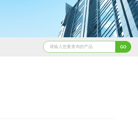
50吨pe塑料水箱储水罐
40吨PE塑料防腐储罐