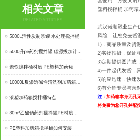
套使用，方便又耐
相关文章
塑料搅拌桶 加药箱规格：
RELATED ARTICLES
武汉诺顺塑业生产
风险，让您免去货
5000L活性炭制浆罐 水处理搅拌桶
1)，商品质量及货
5000升pe药剂搅拌罐 碳源投加计量箱
2)实物拍摄，保证
3)定期提供图片或
聚铁搅拌桶材质 PE塑料加药罐
4)一件起代发货，
5)响应迅速，快速
10000L反渗透碱性清洗剂加药箱材质
6)有分销专员与亲
注
：加药箱本身无孔
滚塑加药箱搅拌桶特点
将免费为您开孔并配
30m³乙酸钠药剂搅拌罐PE材质的优势
PE塑料加药箱搅拌桶如何安装