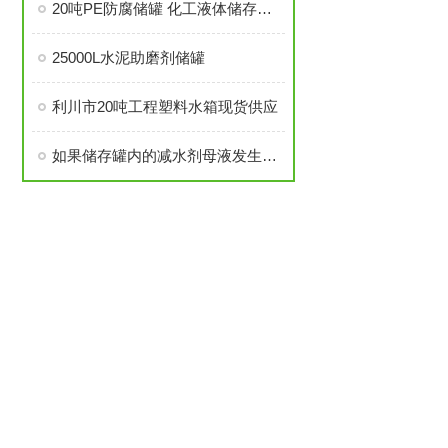
20吨PE防腐储罐 化工液体储存罐围堰要求
25000L水泥助磨剂储罐
利川市20吨工程塑料水箱现货供应
如果储存罐内的减水剂母液发生了泄漏，应该怎么办