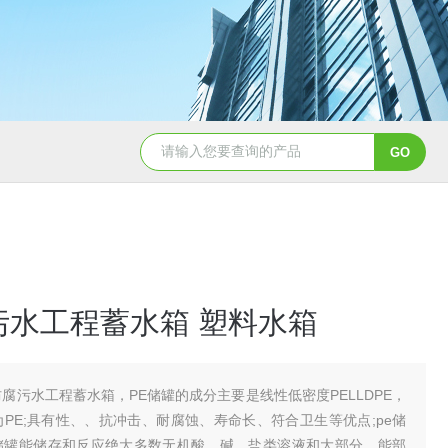
50吨pe塑料水箱储水罐
40吨PE塑料防腐储罐
污水工程蓄水箱 塑料水箱
防腐污水工程蓄水箱，PE储罐的成分主要是线性低密度PELLDPE，
为PE;具有性、、抗冲击、耐腐蚀、寿命长、符合卫生等优点;pe储
储罐能储存和反应绝大多数无机酸、碱、盐类溶液和大部分，能部