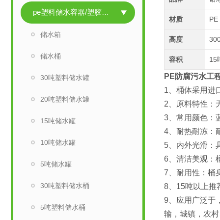
pe塑料储水容器/塑胶储水容器
材质
PE
储水箱
高度
30
储水桶
容积
15
PE防腐污水工
30吨塑料储水罐
1、桶体采用进
20吨塑料储水罐
2、原料特性：
3、常用颜色：
15吨储水罐
4、耐热耐冻：耐
10吨储水罐
5、内外光滑：
6、清洁美观：
5吨储水罐
7、耐用性：桶
30吨塑料储水桶
8、15吨以上
9、应用广泛于
5吨塑料储水桶
输，城镇，农村