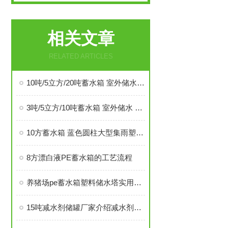
相关文章
RELATED ARTICLES
10吨/5立方/20吨蓄水箱 室外储水 灭火应急塑料桶 滚塑一体
3吨/5立方/10吨蓄水箱 室外储水 灭火应急塑料桶 滚塑一体
10方蓄水箱 蓝色圆柱大型集雨塑料桶 重量轻便易运
8方漂白液PE蓄水箱的工艺流程
养猪场pe蓄水箱塑料储水塔实用案例
15吨减水剂储罐厂家介绍减水剂储存注意事项