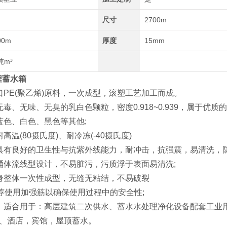
尺寸
2700m
00m
厚度
15mm
吨m³
程蓄水箱
口PE(聚乙烯)原料，一次成型，滚塑工艺加工而成。
无毒、无味、无臭的乳白色颗粒，密度0.918~0.939，属于优
蓝色、白色、黑色等其他;
高温(80摄氏度)、耐冷冻(-40摄氏度)
具有良好的卫生性与抗紫外线能力，耐冲击，抗强震，易清洗，
桶体流线型设计，不易脏污，污质浮于表面易清洗;
身整体一次性成型，无缝无粘结，不易破裂
推荐使用加强筋以确保使用过程中的安全性;
，适合用于：高层建筑二次供水、蓄水水处理净化设备配套工业
、酒店，宾馆，屋顶蓄水。