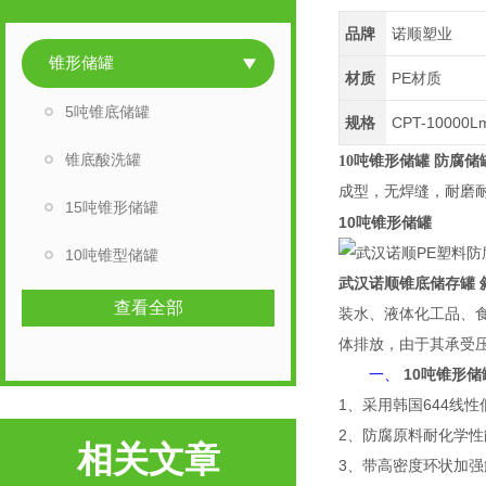
品牌
诺顺塑业
锥形储罐
材质
PE材质
5吨锥底储罐
规格
CPT-10000L
锥底酸洗罐
10吨锥形储罐 防腐储
成型，无焊缝，耐磨
15吨锥形储罐
10吨锥形储罐
10吨锥型储罐
武汉诺顺
锥底储存罐 
查看全部
装水、液体化工品、
体排放，由于其承受
一、
10吨锥形储
1、采用韩国644线
2、防腐原料耐化学
相关文章
3、带高密度环状加