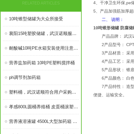
4、干净卫生环保,p
RELATED ARTICLES
5、产品加强筋加厚
10吨锥型储罐为大众所接受
二、
说明：
10吨锥形储罐 防腐储
襄阳15吨塑胶储罐，武汉诺顺服务很全面
产品品牌： 武汉
2产品型号： CPT-1000
耐酸碱10吨PE水箱安装使用注意事项
3产品材质： 采用国
4产品工艺： 采用先
营养盐加药箱 10吨PE塑料搅拌桶
5产品形状： 锥底
ph调节剂加药箱
6产品颜色： 白色
7产品特性： 造型
塑料桶，武汉诺顺符合用户采购要求！
便捷、运输安全。
孝感800L圆桶养殖桶 皮蛋桶滚塑敞口塑料桶
营养液溶液罐 4500L大型加药箱 水处理ph调节罐 耐冲击耐腐蚀