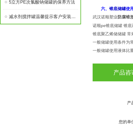
5立方PE次氯酸钠储罐的保养方法
六、
锥底储罐
使
减水剂搅拌罐温馨提示客户安装说明应注意事项
武汉诺顺塑业
防腐锥形
诺顺pe锥底储罐 锥
锥底聚乙烯储储罐 
一般储罐使用条件为
一般储罐使用液体比重
产品咨
产
您的单