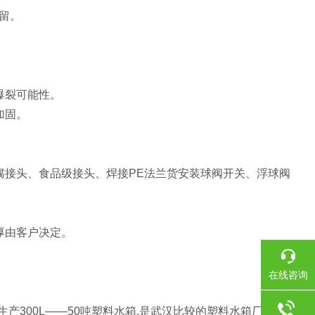
留。
爆裂可能性。
加固。
腐接头、食品级接头、焊接PE法兰货安装球阀开关、浮球阀
厚由客户决定。
在线咨询
300L——50吨塑料水箱,是武汉比较的塑料水箱厂家;塑料