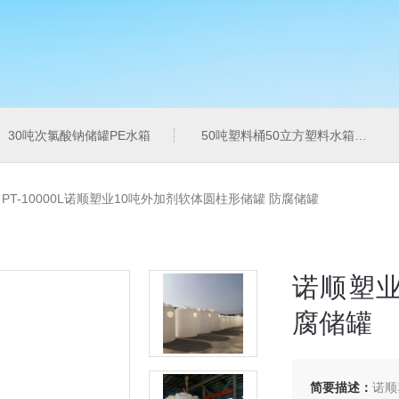
30吨次氯酸钠储罐PE水箱
50吨塑料桶50立方塑料水箱pe水箱
>
PT-10000L诺顺塑业10吨外加剂软体圆柱形储罐 防腐储罐
诺顺塑业
腐储罐
简要描述：
诺顺