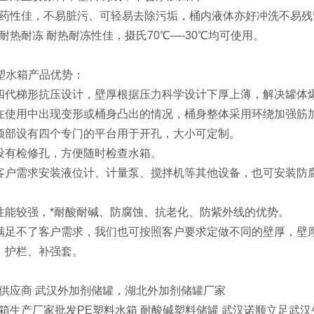
性佳，不易脏污、可轻易去除污垢，桶内液体亦好冲洗不易残
耐冻 耐热耐冻性佳，摄氏70℃—-30℃均可使用。
滚塑水箱产品优势：
四代梯形抗压设计，壁厚根据压力科学设计下厚上薄，解决罐体
在使用中出现变形或桶身凸出的情况，桶身整体采用环绕加强筋
顶部设有四个专门的平台用于开孔，大小可定制。
设有检修孔，方便随时检查水箱。
客户需求安装液位计、计量泵、搅拌机等其他设备，也可安装防
性能较强，*耐酸耐碱、防腐蚀、抗老化、防紫外线的优势。
满足不了客户需求，我们也可按照客户要求定做不同的壁厚，壁
，护栏、补强套。
供应商 武汉外加剂储罐，湖北外加剂储罐厂家
产厂家批发PE塑料水箱 耐酸碱塑料储罐 武汉诺顺立足武汉生产