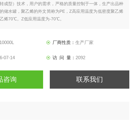
N（旋转成型）技术，用户的需求，严格的质量控制于一体，生产出品种
的储水罐，聚乙烯的外文简称为PE，Z高应用温度为低密度聚乙烯
乙烯70℃。Z低应用温度为-70℃。
10000L
厂商性质：
生产厂家
6-07-14
访 问 量：
2092
品咨询
联系我们