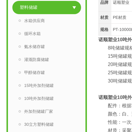
品牌
诺顺塑业
塑料储罐
材质
PE材质
水箱供应商
规格
PT-1000
循环水箱
诺顺塑业10吨
氨水储存罐
8吨储罐规格：直
15吨储罐规格：
灌溉防腐储罐
20吨储罐规格：
甲醇储存罐
25吨储罐规格：
30吨储罐规格：
15吨外加剂储罐
诺顺塑业10吨
10吨外加剂储罐
配件：根据客户
外加剂储罐厂家
颜色：白、蓝
性能：一次成
30立方塑料储罐
材质：采聚乙