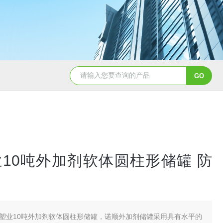
50吨pe塑料水箱储水罐
40吨PE塑料防腐储罐
10吨外加剂软体圆柱形储罐 防
塑业10吨外加剂软体圆柱形储罐，诺顺外加剂储罐采用具有水平的