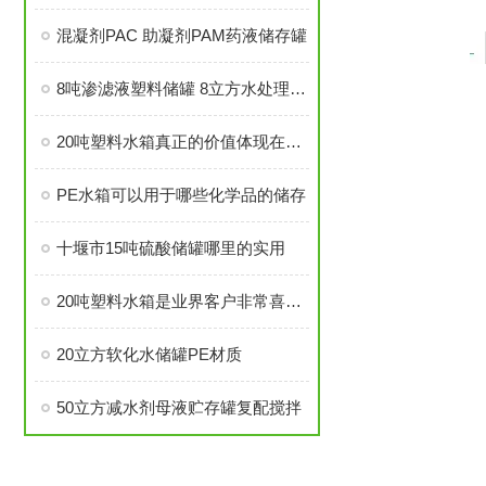
混凝剂PAC 助凝剂PAM药液储存罐
8吨渗滤液塑料储罐 8立方水处理塑料储水罐 滚塑成型全新料
20吨塑料水箱真正的价值体现在哪里？
PE水箱可以用于哪些化学品的储存
十堰市15吨硫酸储罐哪里的实用
20吨塑料水箱是业界客户非常喜欢的理想水和液体储存容器
20立方软化水储罐PE材质
50立方减水剂母液贮存罐复配搅拌