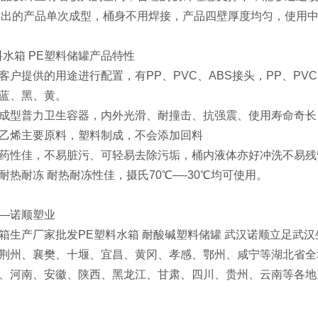
制作出的产品单次成型，桶身不用焊接，产品四壁厚度均匀，使用
料水箱 PE塑料储罐产品特性
提供的用途进行配置，有PP、PVC、ABS接头，PP、PVC
、黑、黄。
型普力卫生容器，内外光滑、耐撞击、抗强震、使用寿命奇长
烯主要原料，塑料制成，不会添加回料
性佳，不易脏污、可轻易去除污垢，桶内液体亦好冲洗不易残
耐冻 耐热耐冻性佳，摄氏70℃—-30℃均可使用。
—诺顺塑业
产厂家批发PE塑料水箱 耐酸碱塑料储罐 武汉诺顺立足武汉生产
荆州、襄樊、十堰、宜昌、黄冈、孝感、鄂州、咸宁等湖北省全
、河南、安徽、陕西、黑龙江、甘肃、四川、贵州、云南等各地