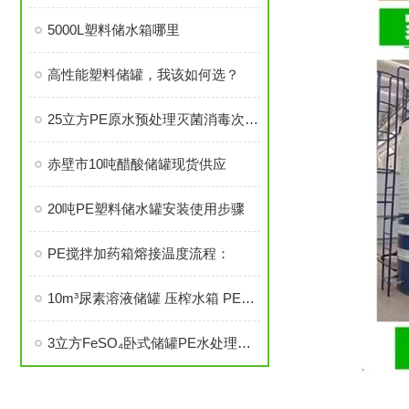
5000L塑料储水箱哪里
高性能塑料储罐，我该如何选？
25立方PE原水预处理灭菌消毒次氯酸钠储存罐
赤壁市10吨醋酸储罐现货供应
20吨PE塑料储水罐安装使用步骤
PE搅拌加药箱熔接温度流程：
10m³尿素溶液储罐 压榨水箱 PE塑料水罐
3立方FeSO₄卧式储罐PE水处理加药