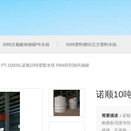
30吨次氯酸钠储罐PE水箱
50吨塑料桶50立方塑料水箱pe水箱
>
PT-10000L诺顺10吨塑胶水塔 PAM药剂加药储罐
诺顺10
简要描述：
诺顺
耐撕裂强度等性
接缝、不渗漏、