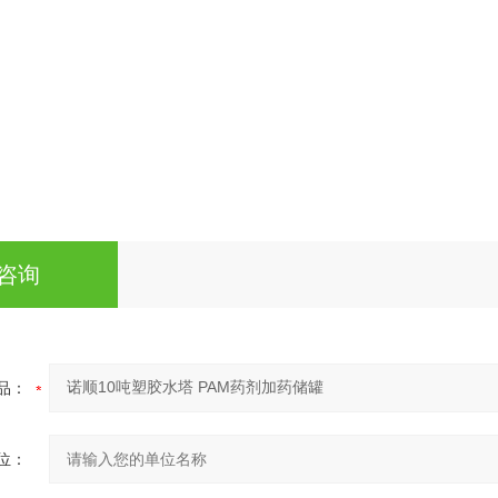
咨询
品：
位：