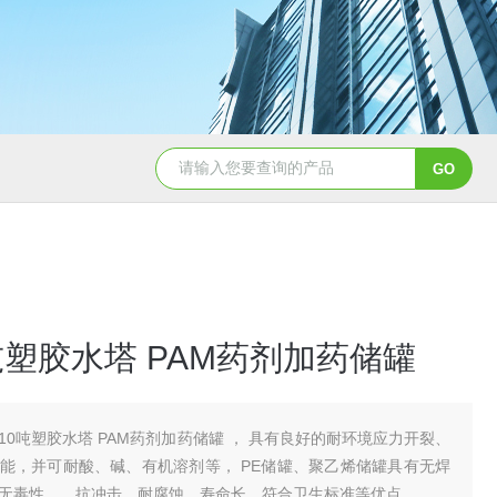
50吨pe塑料水箱储水罐
40吨PE塑料防腐储罐
吨塑胶水塔 PAM药剂加药储罐
10吨塑胶水塔 PAM药剂加药储罐 ， 具有良好的耐环境应力开裂、
能，并可耐酸、碱、有机溶剂等， PE储罐、聚乙烯储罐具有无焊
无毒性、、抗冲击、耐腐蚀、寿命长、符合卫生标准等优点