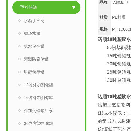
品牌
诺顺塑业
塑料储罐
材质
PE材质
水箱供应商
规格
PT-1000
循环水箱
诺顺10吨塑胶水
氨水储存罐
8吨储罐规格：直
15吨储罐规格：
灌溉防腐储罐
20吨储罐规格：
甲醇储存罐
25吨储罐规格：
30吨储罐规格：
15吨外加剂储罐
诺顺10吨塑胶水
10吨外加剂储罐
滚塑工艺是塑料
外加剂储罐厂家
(1)成本较低
的组成方式构建
30立方塑料储罐
(2)滚塑工艺