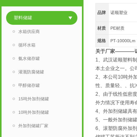
品牌
诺顺塑业
塑料储罐
材质
PE材质
水箱供应商
规格
PT-10000Lm
循环水箱
关于厂家————
氨水储存罐
1、武汉诺顺塑料
本土企业之一。公
灌溉防腐储罐
2、本公司10吨
甲醇储存罐
性、质量轻、、抗
2、由于线性低密度
15吨外加剂储罐
外力情况下使用寿
4、外加剂储罐具
10吨外加剂储罐
5、一般外加剂储罐
外加剂储罐厂家
6、滚塑防腐外加
储罐工艺所达不到