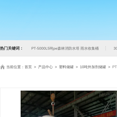
热门关键词：
PT-5000L5吨pe森林消防水塔 雨水收集桶
3
当前位置：
首页
>
产品中心
>
塑料储罐
>
10吨外加剂储罐
>
P