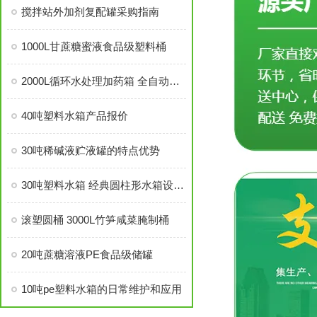
搅拌站外加剂复配罐采购指南
1000L甘蔗糖蜜液食品级塑料桶
2000L循环水处理加药箱 全自动加药机 厂家直供
40吨塑料水箱产品报价
30吨稀碱液贮液罐的特点优势
30吨塑料水箱 经典圆柱形水箱设计特点
滚塑圆桶 3000L竹笋咸菜腌制桶
20吨蔗糖溶液PE食品级储罐
10吨pe塑料水箱的日常维护和应用