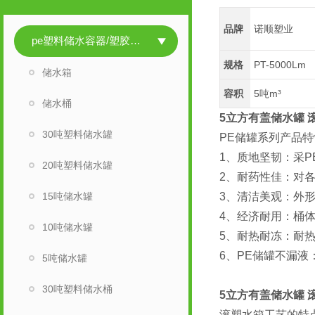
品牌
诺顺塑业
pe塑料储水容器/塑胶储水容器
规格
PT-5000Lm
储水箱
容积
5吨m³
储水桶
5立方有盖储水罐 
30吨塑料储水罐
PE储罐系列产品特
1、质地坚韧：采PE
20吨塑料储水罐
2、耐药性佳：对各
15吨储水罐
3、清洁美观：外
4、经济耐用：桶
10吨储水罐
5、耐热耐冻：耐热
6、PE储罐不漏
5吨储水罐
30吨塑料储水桶
5立方有盖储水罐 
滚塑水箱工艺的