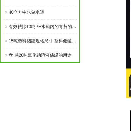
40立方中水储水罐
有效祛除10吨PE水箱内的青苔的方法
15吨塑料储罐规格尺寸 塑料储罐供货商
孝 感20吨氯化钠溶液储罐的用途