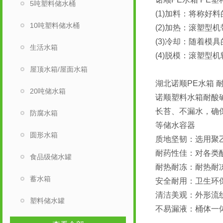
5吨塑料储水桶
(1)加料：将称
10吨塑料储水桶
(2)加热：滚塑
(3)冷却：随着
生活水箱
(4)脱模：滚塑型
屋顶水箱/屋面水箱
湖北诺顺PE水箱 
20吨储水箱
诺顺塑料水箱耐酸
长苔、不漏水，确
防腐水箱
等储水容器
圆形水箱
质地坚韧：选用聚
耐药性佳：对各类
食品级储水罐
耐热耐冻：耐热耐冻
蓄水箱
安全耐用：卫生环保
清洁美观：外形流
塑料储水罐
不易漏液：桶体一