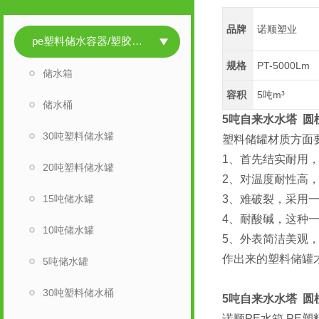
品牌
诺顺塑业
pe塑料储水容器/塑胶储水容器
规格
PT-5000Lm
储水箱
容积
5吨m³
储水桶
5吨自来水水塔 圆
30吨塑料储水罐
塑料储罐材质方面
1、首先结实耐用
20吨塑料储水罐
2、对温度耐性高
15吨储水罐
3、难破裂，采用
4、耐酸碱，这种
10吨储水罐
5、外表简洁美观
作出来的塑料储罐
5吨储水罐
30吨塑料储水桶
5吨自来水水塔 圆
诺顺PE水箱 PE