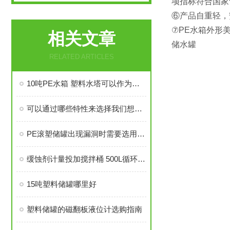
项指标符合国家
⑥产品自重轻，
⑦PE水箱外形
相关文章
储水罐
RELATED ARTICLES
10吨PE水箱 塑料水塔可以作为生活水箱吗
可以通过哪些特性来选择我们想要的5吨塑料储罐？
PE滚塑储罐出现漏洞时需要选用与储罐罐壁同种的质料进行填充修复
缓蚀剂计量投加搅拌桶 500L循环水处理加药箱
15吨塑料储罐哪里好
塑料储罐的磁翻板液位计选购指南