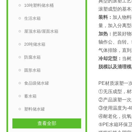
典型的滚塑工艺
10吨塑料储水桶
滚塑成型的基本
装料：
加人物料
生活水箱
量，加入分离型
屋顶水箱/屋面水箱
加热：
把装好物
轴作公、自转。
20吨储水箱
气体排除，直到
防腐水箱
冷却定型：
当树
脱模以及清理模
圆形水箱
食品级储水罐
PE材质滚塑一
①无压成型，材
蓄水箱
②产品滚塑一次
③使用温度为-4
塑料储水罐
④耐老化，抗氧
查看全部
⑤PE水箱环保