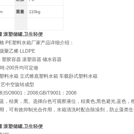
Lm
重量
110kg
罐 滚塑储罐
,卫生轻便
格 PE塑料水箱厂家产品详细介绍：
聚乙烯 LLDPE
 塑胶容器 滚塑容器 储水容器
吨-200升均可定做
塑料水箱 立式锥底塑料水箱 车载卧式塑料水箱
工艺中空旋转成型
;ISO9001：2008;GB/T9001：2008
蓝，桔黄，黑。选择白色可观察液位，桔黄色,黑色避光,蓝色，
用，可有效抑制光合作用，水箱清洗时配合除澡剂，防止藻类生
罐 滚塑储罐
,卫生轻便