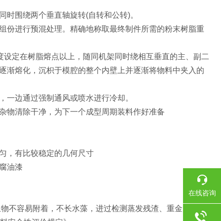
时围绕两个垂直轴旋转(自转和公转)。
组份进行预混处理。精确地称取最终制件所需的粉末树脂重
温度设定在树脂熔点以上，随同机架同时绕相互垂直的主、副二
逐渐熔化，沉枳于模腔的整个内壁上并逐渐将物料中夹入的
，一边通过强制通风或喷水进行冷却。
杂物清除干净，为下一个成型周期装料作好准备
匀，有比较稳定的几何尺寸
腐油漆
在线咨询
生物不容易附着，不长水藻，进过检测蒸发残渣、重金属等多