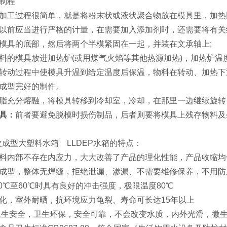
制程
加工过程很简单，就是将粉末状或液状聚合物放在模具里，加热同
以前应当进行严格的计量，在需要加入添加剂时，还需要将有关
模具的底部，然后将两个半模紧固在一起，并装在文承轴上;
料的模具放进加热炉(或用煤气火焰等其他热源加热)，加热炉
转动过程中使模具升温到给定温度后保温，物料在转动、加热下
成型完好的制件。
脂充分熔融，将模具转移到冷却室，冷却，在那里一边继续旋转
具：
前者要避免脱模时损伤制品，后者则要将模具上残存物料及
次成型大塑料水箱 LLDEP水箱的特点：
料内部不存在内应力，大大改善了产品的理化性能，产品收缩均
成型，整体无焊缝，拒绝泄漏、渗漏、不需要维修保养，不用防
0℃至60℃时具有良好的冲击强度，极限温度80℃
化，室外耐晒，抗环境应力龟裂、寿命可长达15年以上
卫生安全，卫生环保，安全可靠，不会改变水质，内外光滑，微