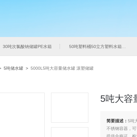
30吨次氯酸钠储罐PE水箱
50吨塑料桶50立方塑料水箱pe水箱
>
5吨储水罐
>
5000L5吨大容量储水罐 滚塑储罐
5吨大容
简要描述：
5吨
不锈钢容器，可
提供合格证、检