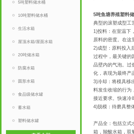
5吨塑料储水桶
5吨鱼塘养殖塑料
10吨塑料储水桶
典型的滚塑成型工
生活水箱
1)投料：在室温
原料的密度。在这
屋顶水箱/屋面水箱
2)成型：原料投
20吨储水箱
过程中，最关键的因素是
品壁内的气泡。过
防腐水箱
化，表现为最终产
圆形水箱
3)冷却：将模具
料发生收缩的行为
食品级储水罐
接近要求。快速冷
4)脱模：待磨具
蓄水箱
塑料储水罐
产品全：包括立式
箱，羧酸水箱，双