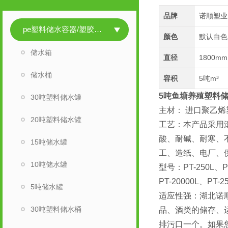
品牌
诺顺塑业
pe塑料储水容器/塑胶储水容器
颜色
默认白色
储水箱
直径
1800mm
储水桶
容积
5吨m³
5吨鱼塘养殖塑料
30吨塑料储水罐
主材： 进口聚乙烯
20吨塑料储水罐
工艺：本产品采用滚
酸、耐碱、耐寒、
15吨储水罐
工、造纸、电厂、
10吨储水罐
型号：PT-250L、PT
PT-20000L、PT-2
5吨储水罐
适应性强：湖北诺
30吨塑料储水桶
品、酒类的储存、
排污口一个。如果