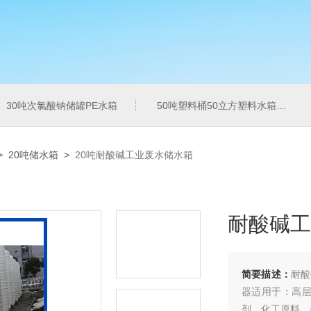
30吨次氯酸钠储罐PE水箱
50吨塑料桶50立方塑料水箱pe水箱
>
20吨储水箱
>
20吨耐酸碱工业废水储水箱
耐酸碱工
简要描述：
耐酸
器适用于：高
剂、化工原料、