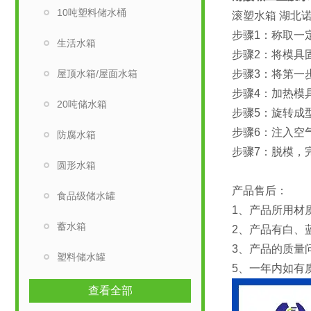
10吨塑料储水桶
滚塑水箱 湖北
步骤1：称取一
生活水箱
步骤2：将模具
屋顶水箱/屋面水箱
步骤3：将第一
步骤4：加热模
20吨储水箱
步骤5：旋转成
步骤6：注入空
防腐水箱
步骤7：脱模，
圆形水箱
产品售后：
食品级储水罐
1、产品所用材
蓄水箱
2、产品有白、
3、产品的质量
塑料储水罐
5、一年内如有
查看全部