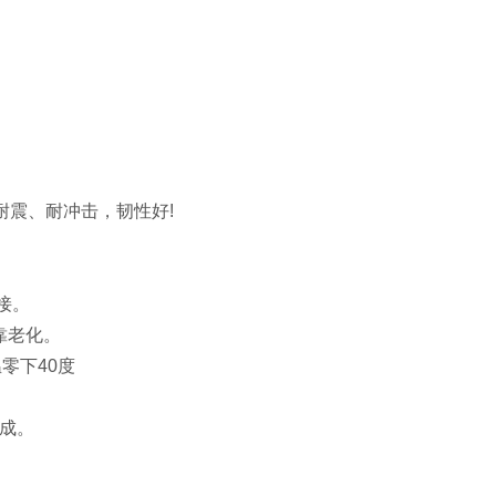
，耐震、耐冲击，韧性好!
接。
靠老化。
零下40度
完成。