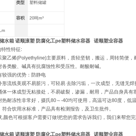
类型
塑料储罐
容积
20吨m³
0Lm
储水箱
诺顺滚塑 防腐化工pe塑料储水容器
诺顺塑业容器
的特性特征:
聚乙烯(Polyethyline)主要原料，质轻坚韧，搬运，周转简便
对各类酸、碱具有抗腐蚀性和受压性。耐酸耐碱。
有较强的优势：防静电
外形流线美观不易脏污，可轻易 去除污垢，一次成型，无缝无焊
桶体一体成型无粘接处，不易破裂，渗漏，耐用，产品自身具有
耐热耐冻性非常好，摄氏80～-40均可使用，高温可达80度，低温
、符合饮用水标准，产品具有检测报告，及卫生批件。
状,颜色可根据客户需要订做!把您的需求告诉我们，我们来帮您
储水箱
诺顺滚塑 防腐化工pe塑料储水容器
诺顺塑业容器