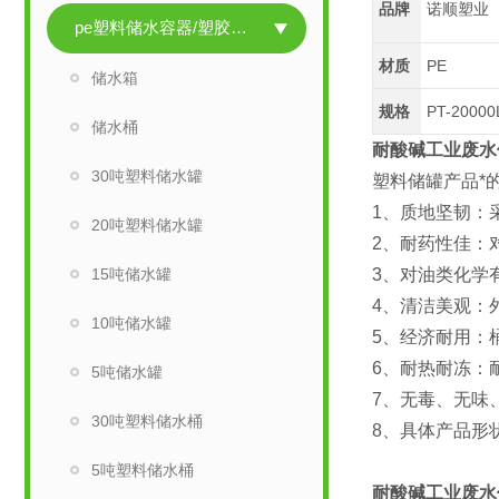
品牌
诺顺塑业
pe塑料储水容器/塑胶储水容器
材质
PE
储水箱
规格
PT-2000
储水桶
耐酸碱工业废水
30吨塑料储水罐
塑料储罐产品*
1、质地坚韧：采
20吨塑料储水罐
2、耐药性佳：
15吨储水罐
3、对油类化学
4、清洁美观：
10吨储水罐
5、经济耐用：
6、耐热耐冻：
5吨储水罐
7、无毒、无味
30吨塑料储水桶
8、具体产品形
5吨塑料储水桶
耐酸碱工业废水