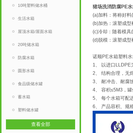
10吨塑料储水桶
猪场洗消防腐PE水
(a)加料：将称好
生活水箱
(b)加热：滚塑
屋顶水箱/屋面水箱
(c)冷却：随着模
(d)脱模：滚塑
20吨储水箱
诺顺PE水箱塑料
防腐水箱
1、 以进口LL
圆形水箱
2、 结构合理，
3、 耐冲击、耐
食品级储水罐
4、 容积≤5M
蓄水箱
5、 每个水箱可
6、 产品容积、规
塑料储水罐
查看全部