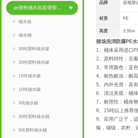
品牌
诺顺塑
pe塑料储水容器/塑胶储水容器
材质
PE
储水箱
高度
3.95m
储水桶
猪场洗消防腐PE水
30吨塑料储水罐
1、桶体采用进口P
2、原料特性：无毒
20吨塑料储水罐
3、常用颜色：蓝色
15吨储水罐
4、耐热耐冻：耐高温
5、内外光滑：具
10吨储水罐
6、清洁美观：桶
7、耐用性：桶身
5吨储水罐
8、15吨以上推荐
30吨塑料储水桶
9、应用广泛于，
输，城镇，农村、
5吨塑料储水桶