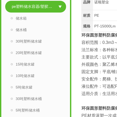
品牌
诺顺塑业
pe塑料储水容器/塑胶储水容器
材质
PE
储水箱
规格
PT-15000Lm
储水桶
环保圆形塑料防腐
30吨塑料储水罐
容积范围：0.3m3
法兰标准：各种标
20吨塑料储水罐
主要款式：以平底
15吨储水罐
外观颜色：聚乙烯
固定支脚：平底/
10吨储水罐
安全配件：爬梯、
液位配件：可选配P
5吨储水罐
适用介质：生活用
30吨塑料储水桶
环保圆形塑料防腐
5吨塑料储水桶
PE材质滚塑一次成