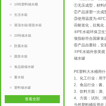
10吨塑料储水桶
①无压成型，材料
②产品滚塑一次成
生活水箱
③使用温度为-40
屋顶水箱/屋面水箱
④耐老化，抗氧化
⑤PE水箱环保卫
20吨储水箱
项指标符合国家食品
⑥产品自重轻，安
防腐水箱
⑦PE水箱外形美
圆形水箱
储水罐
食品级储水罐
PE塑料大水桶用
蓄水箱
1、化工行业：用
2、食品行业：酱
塑料储水罐
3、饮料方面：酒
4、方面：试剂、
查看全部
当然塑料桶应用在