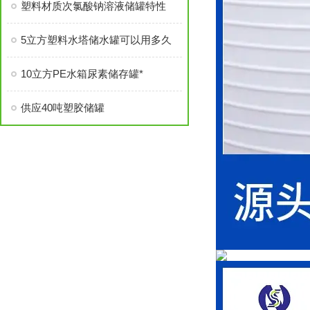
塑料材质次氯酸钠溶液储罐特性
5立方塑料水塔储水罐可以用多久
10立方PE水箱尿素储存罐*
供应40吨塑胶储罐