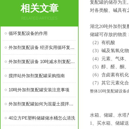
复配罐的储存为主
相关文章
对各类酸、碱具有
RELATED ARTICLES
湖北20吨外加剂复
循环复配设备的作用
储罐可存放的物质
（2）有机酸
外加剂复配设备 经济实用循环复配罐
（3）碱及氢氧化物
（4）元素、气体
外加剂复配设备 10吨减水剂复配罐工作原理
（5）醇、醛、酮
（6）含卤素有机
搅拌站外加剂复配罐采购指南
（7）其它元素化
10吨外加剂复配罐安装注意事项
整体10吨复配罐设备
外加剂复配罐如何为混凝土搅拌站减水剂复配节省成本
水箱、储罐、水塔产
40立方PE塑料储罐储水桶怎么清洗
1、买水箱、储罐送