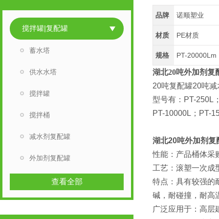
品牌
诺顺塑业
搅拌罐|复配罐
材质
PE材质
蓄水塔
规格
PT-20000Lm
供水水塔
湖北20吨外加剂复
20吨复配罐20吨
搅拌罐
型号有：PT-250L；P
PT-10000L；PT-1
搅拌桶
减水剂复配罐
湖北20吨外加剂复
性能：产品桶体采购
外加剂复配罐
工艺：滚塑一次成
查看全部
特点：具有较强的
碱，耐碰撞，耐高温
广泛应用于：高层