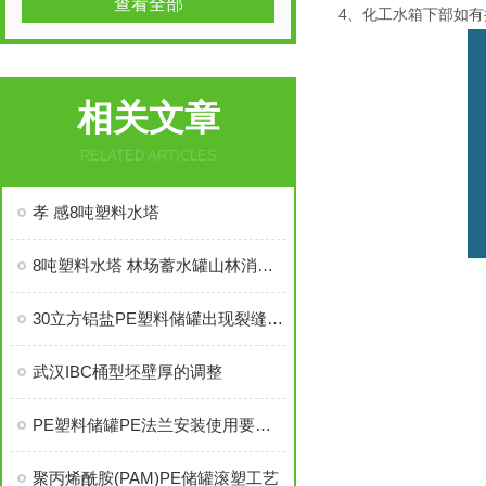
查看全部
4、化工水箱下部如
相关文章
RELATED ARTICLES
孝 感8吨塑料水塔
8吨塑料水塔 林场蓄水罐山林消防水箱
30立方铝盐PE塑料储罐出现裂缝怎么办
武汉IBC桶型坯壁厚的调整
PE塑料储罐PE法兰安装使用要求说明
聚丙烯酰胺(PAM)PE储罐滚塑工艺