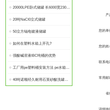
20000LPE卧式储罐 长6000宽2300高1950冷却储存
产
20吨NaCI0立式储罐
您的单
50立方镉电镀液储罐
如何在塑料水箱上开孔?
您的姓
强酸碱溶液IBC吨桶的优势
联系电
工厂用pe塑料桶安装方法 pe水箱管口链接方式
常用邮
40吨诺顺经久耐用石英砂酸洗罐滚塑工艺
省
详细地