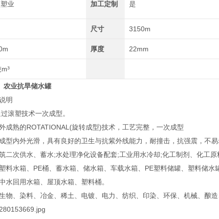
顺塑业
加工定制
是
尺寸
3150m
0m
厚度
22mm
吨m³
水箱 农业抗旱储水罐
说明
，通过滚塑技术一次成型。
成熟的ROTATIONAL(旋转成型)技术，工艺完整，一次成型
成型内外光滑，具有良好的卫生与抗紫外线能力，耐撞击，抗强震，不易
筑二次供水、蓄水;水处理净化设备配套;工业用水冷却;化工制剂、化工
塑料水箱、PE桶、蓄水箱、储水箱、车载水箱、PE塑料储罐、塑料储
中水回用水箱、屋顶水箱、塑料桶。
生物、染料、冶金、稀土、电镀、电力、纺织、印染、环保、机械、酿造