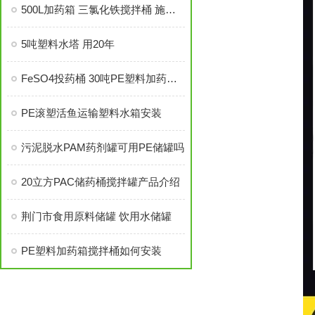
500L加药箱 三氯化铁搅拌桶 施肥搅拌罐PE材质
5吨塑料水塔 用20年
FeSO4投药桶 30吨PE塑料加药搅拌桶
PE滚塑活鱼运输塑料水箱安装
污泥脱水PAM药剂罐可用PE储罐吗
20立方PAC储药桶搅拌罐产品介绍
荆门市食用原料储罐 饮用水储罐
PE塑料加药箱搅拌桶如何安装