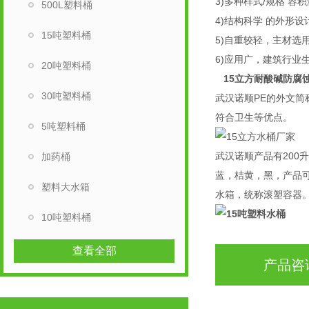
3)多种样式/规格 
500L塑料桶
4)结构科学 的外形
15吨塑料桶
5)自重较轻，主材选
6)应用广，建筑行业
20吨塑料桶
15立方耐酸碱防腐
30吨塑料桶
武汉诺顺PE的外文简
符合卫生等优点。
5吨塑料桶
武汉诺顺产品有200升
加药桶
蓝，桔黄，黑，产品可
塑料大水箱
水箱，统称滚塑容器
10吨塑料桶
查看全部
产品咨