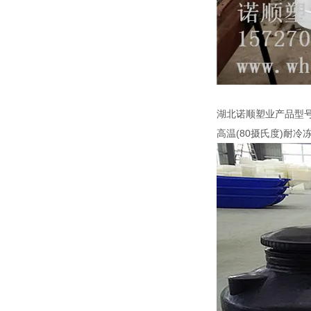
湖北诺顺塑业产品型号
高温(80摄氏度)耐