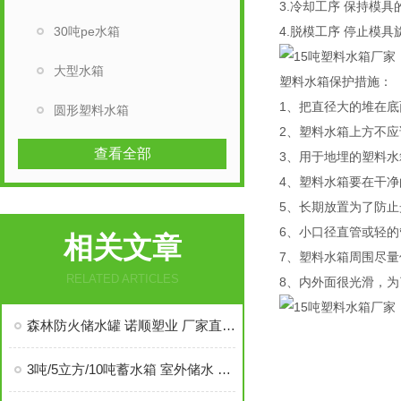
3.冷却工序 保持模
30吨pe水箱
4.脱模工序 停止模
大型水箱
塑料水箱保护措施：
1、把直径大的堆在底
圆形塑料水箱
2、塑料水箱上方不
查看全部
3、用于地埋的塑料
4、塑料水箱要在干
5、长期放置为了防
6、小口径直管或轻
相关文章
7、塑料水箱周围尽量
RELATED ARTICLES
8、内外面很光滑，
森林防火储水罐 诺顺塑业 厂家直供 耐高温耐冷冻
3吨/5立方/10吨蓄水箱 室外储水 灭火应急塑料桶 滚塑一体