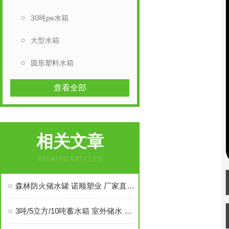
30吨pe水箱
大型水箱
圆形塑料水箱
查看全部
相关文章
RELATED ARTICLES
森林防火储水罐 诺顺塑业 厂家直供 耐高温耐冷冻
3吨/5立方/10吨蓄水箱 室外储水 灭火应急塑料桶 滚塑一体