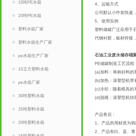
15吨PE水箱
4、运输方式
公司默认小件发快递
20吨PE水箱
5、使用实例
塑料水箱厂家
塑料储罐广泛应用于
代钢衬胶，板材焊接
塑料水箱生产厂家
石油工业废水储存桶
pe水箱生产厂家
PE储罐制造工艺流程:
15立方塑料水箱
(a)加料：将称好
(b)加热：滚塑型
pe水箱厂家
(c)冷却：随着模具
30吨塑料水箱
(d)脱模：滚塑型机
25吨塑料水箱
产品售后：
20吨塑料水箱
1、产品所用材质为韩
2、产品有白、蓝、
15吨塑料水箱