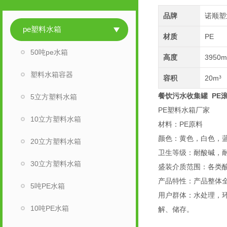
品牌
诺顺塑
pe塑料水箱
材质
PE
50吨pe水箱
高度
3950
塑料水箱容器
容积
20m³
餐饮污水收集罐 PE
5立方塑料水箱
PE塑料水箱厂家
10立方塑料水箱
材料：PE原料
颜色：黄色，白色，
20立方塑料水箱
卫生等级：耐酸碱，
30立方塑料水箱
盛装介质范围：各类
产品特性：产品整体
5吨PE水箱
用户群体：水处理，
10吨PE水箱
解、储存。