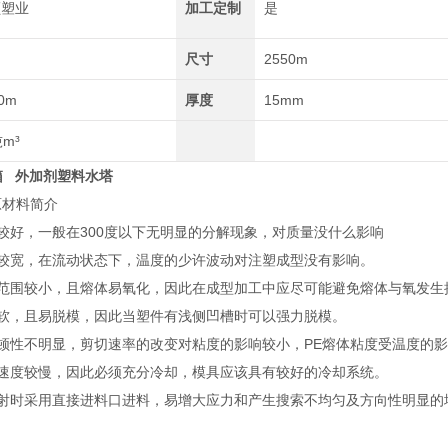
顺塑业
加工定制
是
尺寸
2550m
0m
厚度
15mm
吨m³
箱 外加剂塑料水塔
原材料简介
性较好，一般在300度以下无明显的分解现象，对质量没什么影响
度较宽，在流动状态下，温度的少许波动对注塑成型没有影响。
度范围较小，且熔体易氧化，因此在成型加工中应尽可能避免熔体与氧发生
较软，且易脱模，因此当塑件有浅侧凹槽时可以强力脱模。
牛顿性不明显，剪切速率的改变对粘度的影响较小，PE熔体粘度受温度的
却速度较慢，因此必须充分冷却，模具应该具有较好的冷却系统。
注射时采用直接进料口进料，易增大应力和产生搜索不均匀及方向性明显