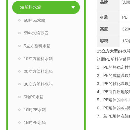
品牌
诺
pe塑料水箱
材质
PE
50吨pe水箱
高度
320
塑料水箱容器
容积
15
5立方塑料水箱
15立方大型pe水
10立方塑料水箱
诺顺PE塑料储罐
1、PE的热稳定
20立方塑料水箱
2、PE的成型温
3、PE的软化温
30立方塑料水箱
4、PE制件质地
5吨PE水箱
5、PE熔体的非
6、PE熔体的冷
10吨PE水箱
7、若PE熔体在
15吨PE水箱