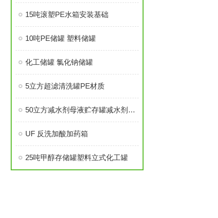
15吨滚塑PE水箱安装基础
10吨PE储罐 塑料储罐
化工储罐 氯化钠储罐
5立方超滤清洗罐PE材质
50立方减水剂母液贮存罐减水剂母液贮存罐如何维护
UF 反洗加酸加药箱
25吨甲醇存储罐塑料立式化工罐