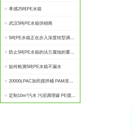
孝感25吨PE水箱
武汉5吨PE水箱供销商
5吨PE水箱正在步入深度转型调整期
防止5吨PE水箱的法兰腐蚀的重要性你知道吗？
如何检测5吨PE水箱不漏水
20000LPAC加药搅拌桶 PAM溶液罐 加厚一体成型
定制10m³污水 污泥调理罐 PE搅拌桶 底部出水口可一体成型