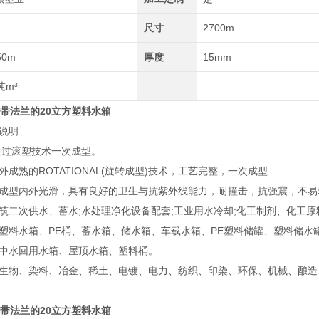
尺寸
2700m
50m
厚度
15mm
吨m³
 带法兰的20立方塑料水箱
说明
，通过滚塑技术一次成型。
成熟的ROTATIONAL(旋转成型)技术，工艺完整，一次成型
成型内外光滑，具有良好的卫生与抗紫外线能力，耐撞击，抗强震，不易
筑二次供水、蓄水;水处理净化设备配套;工业用水冷却;化工制剂、化工
塑料水箱、PE桶、蓄水箱、储水箱、车载水箱、PE塑料储罐、塑料储
中水回用水箱、屋顶水箱、塑料桶。
生物、染料、冶金、稀土、电镀、电力、纺织、印染、环保、机械、酿造
 带法兰的20立方塑料水箱