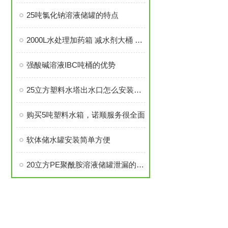
25吨氯化钠溶液储罐的特点
2000L水处理加药箱 减水剂大桶 防腐 现货 颜色可定制
强酸碱溶液IBC吨桶的优势
25立方塑料水塔出水口怎么安装才不漏水
购买5吨塑料水箱，诺顺服务很全面
软体储水罐安装简单方便
20立方PE聚酰胺溶液储罐泄漏的补救方法