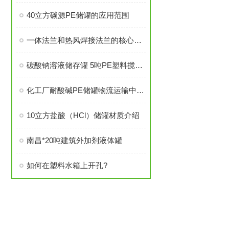
40立方碳源PE储罐的应用范围
一体法兰和热风焊接法兰的核心区别
碳酸钠溶液储存罐 5吨PE塑料搅拌桶
化工厂耐酸碱PE储罐物流运输中注意事项
10立方盐酸（HCl）储罐材质介绍
南昌*20吨建筑外加剂液体罐
如何在塑料水箱上开孔?