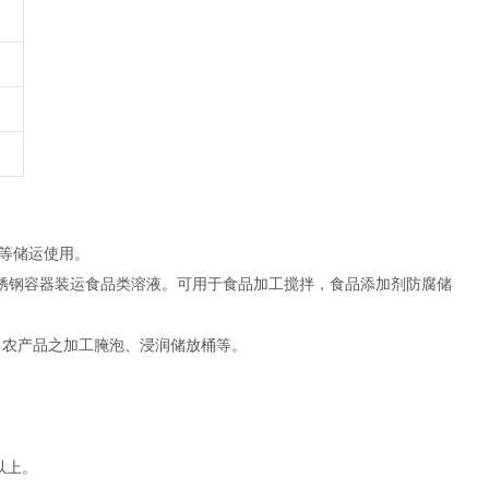
等储运使用。
可替代不锈钢容器装运食品类溶液。可用于食品加工搅拌，食品添加剂防腐储
、农产品之加工腌泡、浸润储放桶等。
以上。