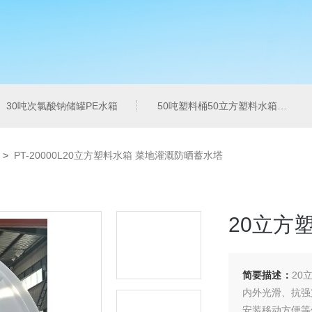
30吨次氯酸钠储罐PE水箱
50吨塑料桶50立方塑料水箱pe水箱
>
PT-20000L20立方塑料水箱 菜地灌溉防晒蓄水塔
20立方
简要描述：
20
内外光滑、抗强
安装移动方便等