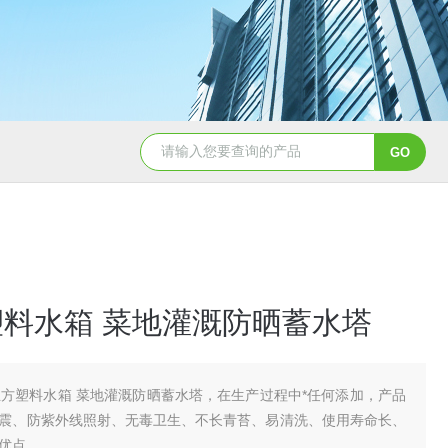
50吨pe塑料水箱储水罐
40吨PE塑料防腐储罐
塑料水箱 菜地灌溉防晒蓄水塔
立方塑料水箱 菜地灌溉防晒蓄水塔，在生产过程中*任何添加，产品
震、防紫外线照射、无毒卫生、不长青苔、易清洗、使用寿命长、
优点。