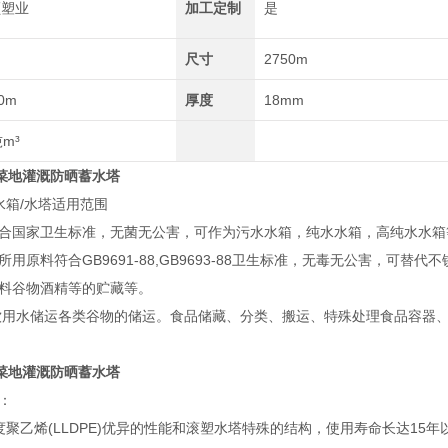
顺塑业
加工定制
是
尺寸
2750m
0m
厚度
18mm
吨m³
 菜地灌溉防晒蓄水塔
水箱/水塔适用范围
合国家卫生标准，无菌无公害，可作为污水水箱，纯水水箱，高纯水水箱
用原料符合GB9691-88,GB9693-88卫生标准，无毒无公害，
料谷物酒精等的贮藏等。
饮用水储运各类谷物的储运。食品储藏、分类、搬运、特殊处理食品容器
 菜地灌溉防晒蓄水塔
：
度聚乙烯(LLDPE)优异的性能和滚塑水塔特殊的结构，使用寿命长达15年