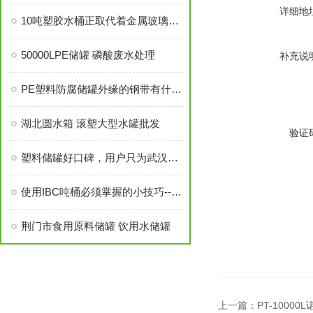
详细地
10吨塑胶水桶正取代着金属玻璃容器
50000LPE储罐 磷酸废水处理
补充说
PE塑料防腐储罐外缘的钢带有什么作用
湖北圆水箱 滚塑大型水罐批发
验证
塑料储罐好口碑，用户只为武汉诺顺来！
使用IBC吨桶必须掌握的小技巧--IBC吨桶如何清洗
荆门市食用原料储罐 饮用水储罐
上一篇：
PT-1000