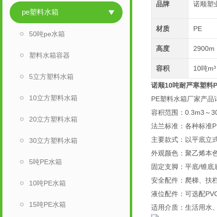
品牌
诺顺塑
pe塑料水箱
材质
PE
50吨pe水箱
高度
2900m
塑料水箱容器
容积
10吨m³
5立方塑料水箱
诺顺10吨耐严寒塑料
10立方塑料水箱
PE塑料水箱厂家产品
容积范围：0.3m3～
20立方塑料水箱
法兰标准：各种标准
主要款式：以平底立
30立方塑料水箱
外观颜色：聚乙烯本
5吨PE水箱
固定支脚：平底/锥底
安全配件：爬梯、扶栏
10吨PE水箱
液位配件：可选配PV
15吨PE水箱
适用介质：生活用水