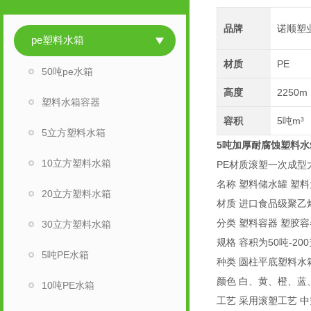
品牌
诺顺塑
pe塑料水箱
材质
PE
50吨pe水箱
高度
2250m
塑料水箱容器
容积
5吨m³
5立方塑料水箱
5吨加厚耐腐蚀塑料水
10立方塑料水箱
PE材质滚塑一次成型
名称 塑料储水罐 塑
20立方塑料水箱
材质 进口食品级聚乙烯 
分类 塑料容器 塑胶容
30立方塑料水箱
规格 容积为50吨-20
5吨PE水箱
种类 圆柱平底塑料水
颜色 白、黄、橙、蓝
10吨PE水箱
工艺 采用滚塑工艺 中