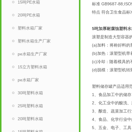
15吨PE水箱
标准 GB9687-88;ISO
特点 符合卫生食品
20吨PE水箱
塑料水箱厂家
5吨加厚耐腐蚀塑料水
滚塑是制造大型容器
塑料水箱生产厂家
(a)加料：将称好
(b)加热：滚塑型
pe水箱生产厂家
(c)冷却：随着模
15立方塑料水箱
(d)脱模：滚塑型机
pe水箱厂家
塑料储存罐产品适用
30吨塑料水箱
1、食品加工中的
2、化工业中的酸洗、
25吨塑料水箱
3、酿造、蔬菜加工
20吨塑料水箱
4、食品、化学行
5、五金、电子、工
15吨塑料水箱