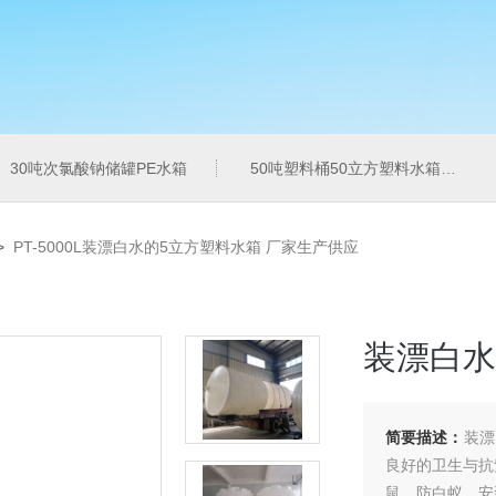
30吨次氯酸钠储罐PE水箱
50吨塑料桶50立方塑料水箱pe水箱
>
PT-5000L装漂白水的5立方塑料水箱 厂家生产供应
装漂白水
简要描述：
装漂
良好的卫生与抗
鼠，防白蚁，安