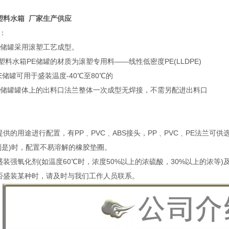
塑料水箱 厂家生产供应
：
PE储罐采用滚塑工艺成型。
塑料水箱PE储罐的材质为滚塑专用料——线性低密度PE(LLDPE)
PE储罐可用于盛装温度-40℃至80℃的
PE储罐罐体上的出料口法兰整体一次成型无焊接，不需另配进出料口
用
供的用途进行配置，有PP﹑PVC﹑ABS接头，PP﹑PVC﹑PE法兰可
别是)时，配置不易溶解的橡胶垫圈。
装强氧化剂(如温度60℃时，浓度50%以上的浓硫酸，30%以上的浓等)
否盛装某种时，请及时与我们工作人员联系。