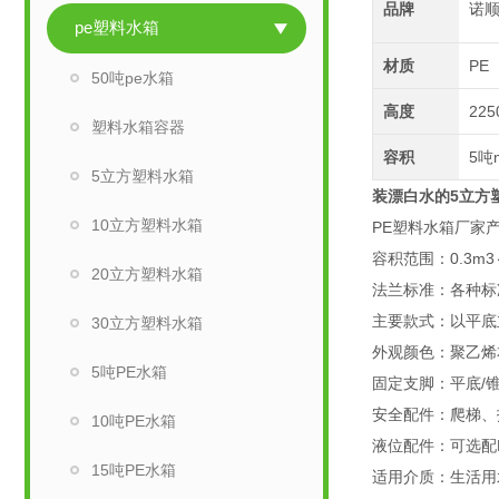
品牌
诺
pe塑料水箱
材质
PE
50吨pe水箱
高度
225
塑料水箱容器
容积
5吨
5立方塑料水箱
装漂白水的5立方
10立方塑料水箱
PE塑料水箱厂家
容积范围：0.3m
20立方塑料水箱
法兰标准：各种标
主要款式：以平底
30立方塑料水箱
外观颜色：聚乙烯
5吨PE水箱
固定支脚：平底/
安全配件：爬梯、
10吨PE水箱
液位配件：可选配
15吨PE水箱
适用介质：生活用