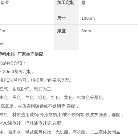
顺塑业
加工定制
是
尺寸
1800m
0m
厚度
8mm
m³
塑料水箱 厂家生产供应
产品详细介绍：
3～30m3都可定制。
准PE法兰均可，根据用户的要求选配;
立式、圆底卧式、锥底为主;
本色、黑色、兰色、绿色、红色、黄色、桔黄色等颜色。
锥底底座，材质选用碳钢或不锈钢等;选配，
扶栏，材质选用碳钢(外涂防锈漆)或不锈钢等;铁皮护强套，选配，
PVC液位计，浮球液位计等;选配，
水、自来水、碱及氢氧化物、无机酸、有机酸、工业液体及制品