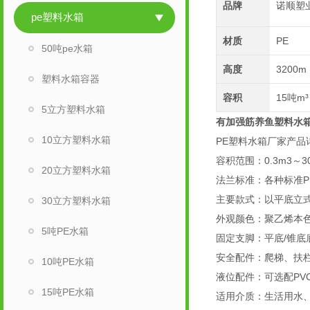
品牌
诺顺塑
pe塑料水箱
材质
PE
50吨pe水箱
高度
3200m
塑料水箱容器
容积
15吨m³
5立方塑料水箱
有加强筋养鱼塑料水箱
10立方塑料水箱
PE塑料水箱厂家产品
容积范围：0.3m3～
20立方塑料水箱
法兰标准：各种标准P
主要款式：以平底立式
30立方塑料水箱
外观颜色：聚乙烯本
5吨PE水箱
固定支脚：平底/锥底
安全配件：爬梯、扶栏
10吨PE水箱
液位配件：可选配PV
15吨PE水箱
适用介质：生活用水