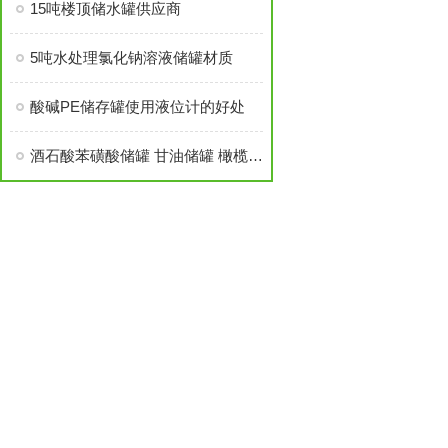
15吨楼顶储水罐供应商
5吨水处理氯化钠溶液储罐材质
酸碱PE储存罐使用液位计的好处
酒石酸苯磺酸储罐 甘油储罐 橄榄油储罐 稀酸稀碱