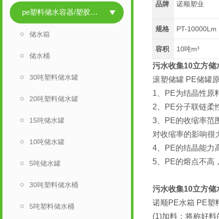
品牌
诺顺塑业
pe塑料储水容器/塑胶储水容器
规格
PT-10000Lm
储水箱
容积
10吨m³
储水桶
污水收集10立方储
30吨塑料储水罐
滚塑储罐 PE储罐
1、PE为结晶性原
20吨塑料储水罐
2、PE分子联链
15吨储水罐
3、PE的收缩率范
对收缩率的影响很
10吨储水罐
4、PE的结晶能
5、PE的熔点不
5吨储水罐
30吨塑料储水桶
污水收集10立方储
诺顺PE水箱 PE
5吨塑料储水桶
(1)加料：将称好