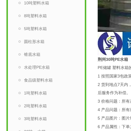
10吨塑料水箱
8吨塑料水箱
5吨塑料水箱
圆柱形水箱
锥底水箱
荆州30吨PE水
水处理PE水箱
PE
储罐 塑料水箱
1
3
按照国家
包政
食品级塑料水箱
2
7
货到地点
天内
1吨塑料水箱
后服务作为补偿。
3
价格问题：所有
2吨塑料水箱
4
产品问题：所有
5
产品图片：图片
3吨塑料水箱
6
产品属性：下单