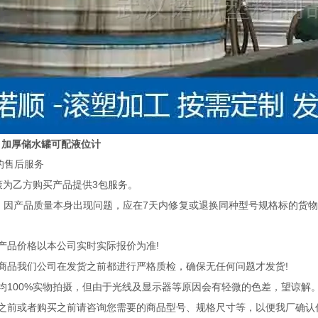
箱 加厚储水罐可配液位计
的售后服务
3
策为乙方购买产品提供
包服务。
7
，因产品质量本身出现问题，应在
天内修复或退换同种型号规格标的货
!
产品价格以本公司实时实际报价为准
!
商品我们公司在发货之前都进行严格质检，确保无任何问题才发货
100%
均
实物拍摄，但由于光线及显示器等原因会有轻微的色差，望谅解
之前或者购买之前请咨询您需要的商品型号、规格尺寸等，以便我厂确认