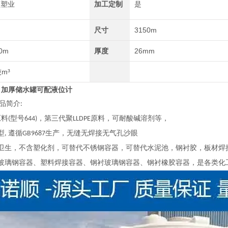
顺塑业
加工定制
是
尺寸
3150m
0m
厚度
26mm
吨m³
箱 加厚储水罐可配液位计
品简介
:
原料
型号
，第三代聚
原料，可耐酸碱溶剂等，
(
644)
LLDPE
型
遵循
生产，无缝无焊接无气孔沙眼
,
GB9687
卫生，不含塑化剂，可替代不锈钢容器，可替代水泥池，钢衬胶，板材焊
玻璃钢容器、塑料焊接容器、钢衬玻璃钢容器、钢衬橡胶容器，是各类化