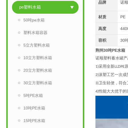
品牌
诺
pe塑料水箱
材质
PE
50吨pe水箱
高度
440
塑料水箱容器
容积
30
5立方塑料水箱
荆州30吨PE水
10立方塑料水箱
诺顺塑料蓄水罐产
采用全新
1)
LLDPE
20立方塑料水箱
滚塑工艺一次成
2)
30立方塑料水箱
卫生轻便，符合
3)
性能大大优于的
4)
5吨PE水箱
10吨PE水箱
15吨PE水箱