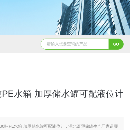
50吨pe塑料水箱储水罐
40吨PE塑料防腐储罐
吨PE水箱 加厚储水罐可配液位计
30吨PE水箱 加厚储水罐可配液位计，湖北滚塑储罐生产厂家诺顺