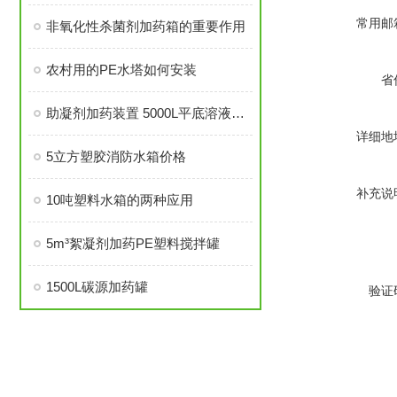
常用邮
非氧化性杀菌剂加药箱的重要作用
农村用的PE水塔如何安装
省
助凝剂加药装置 5000L平底溶液罐PE桶2.2kw搅拌机
详细地
5立方塑胶消防水箱价格
补充说
10吨塑料水箱的两种应用
5m³絮凝剂加药PE塑料搅拌罐
1500L碳源加药罐
验证