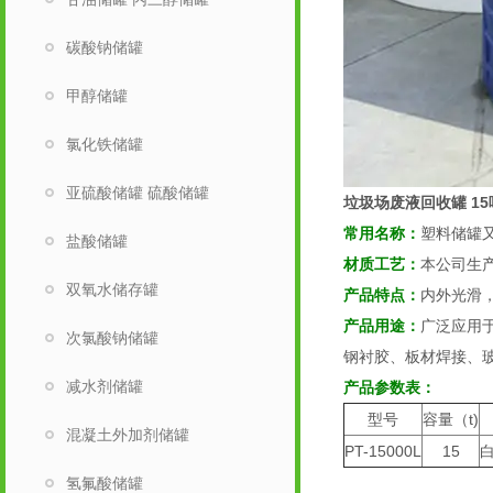
碳酸钠储罐
甲醇储罐
氯化铁储罐
亚硫酸储罐 硫酸储罐
垃圾场废液回收罐 15
常用名称：
塑料储罐
盐酸储罐
材质工艺：
本公司生产
双氧水储存罐
产品特点：
内外光滑，
产品用途：
广泛应用
次氯酸钠储罐
钢衬胶、板材焊接、
减水剂储罐
产品参数表：
型号
容量（t)
混凝土外加剂储罐
PT-15000L
15
氢氟酸储罐