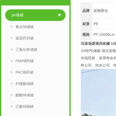
品牌
诺顺塑业
pe储罐
材质
PE
氯化钠储罐
规格
PT-15000Lm
碳源药剂罐
垃圾场废液回收罐 15
三氯化铁储罐
15吨PE储罐 湖北
外线照射，使用寿命
PAM储药罐
料公司、纯水公司、
PAC储药罐
柠檬酸储罐
醋酸钠储罐
乙酸钠储罐