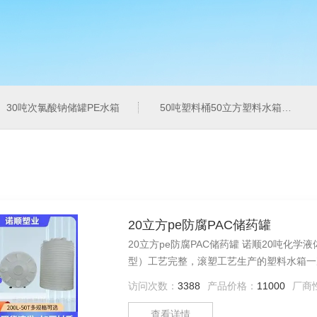
30吨次氯酸钠储罐PE水箱
50吨塑料桶50立方塑料水箱pe水箱
20立方pe防腐PAC储药罐
20立方pe防腐PAC储药罐 诺顺20吨化学液体塑胶罐 ，20吨减水剂储罐利用国外成熟的RO
型）工艺完整，滚塑工艺生产的塑料水箱一
蚀、寿命长等优点。塑料水箱外观可以制造
访问次数：
3388
产品价格：
11000
厂商
查看详情