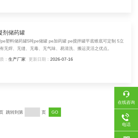
絮凝剂储药罐
塑料储药罐5吨pe储罐 pe加药罐 pe搅拌罐平底锥底可定制 5立
有无焊、无缝、无毒、无气味、易清洗、搬运灵活之优点。
质：
生产厂家
更新日期：
2026-07-16
在线咨询
末页 跳转到第
页
电话