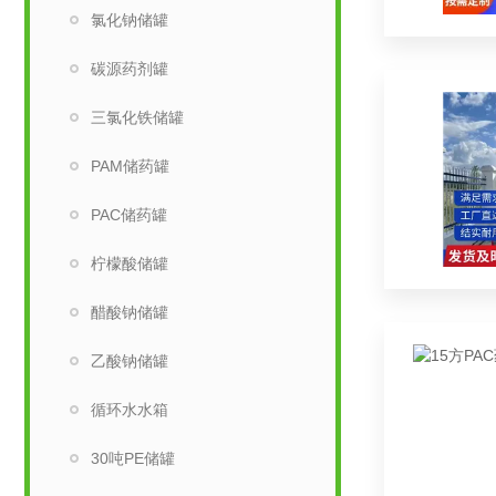
氯化钠储罐
碳源药剂罐
三氯化铁储罐
PAM储药罐
PAC储药罐
柠檬酸储罐
醋酸钠储罐
乙酸钠储罐
循环水水箱
30吨PE储罐