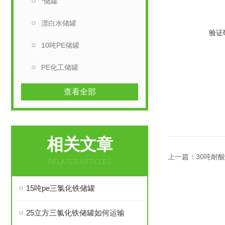
*储罐
漂白水储罐
验证
10吨PE储罐
PE化工储罐
查看全部
相关文章
上一篇：
30吨耐
RELATED ARTICLES
15吨pe三氯化铁储罐
25立方三氯化铁储罐如何运输