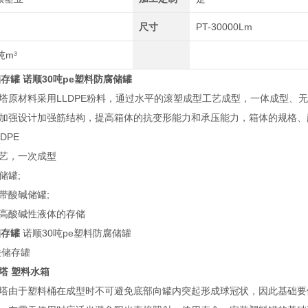
尺寸
PT-30000Lm
吨m³
储存罐
诺顺30吨pe塑料防腐储罐
塔
原材料采用LLDPE粉料，通过水平的滚塑成型工艺成型，一体成型、
加强设计加强筋结构，提高箱体的抗变形能力和承压能力，箱体的规格、
DPE
艺，一次成型
储罐;
带酸碱储罐;
高酸碱性液体的存储
储存罐
诺顺30吨pe塑料防腐储罐
塔 塑料水箱
塔
由于塑料桶在成型时不可避免底部向罐内突起形成球冠状，因此基础要