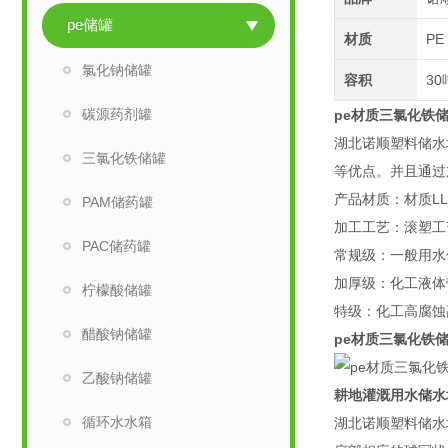
pe储罐
材质
PE
氯化钠储罐
容积
30
碳源药剂罐
pe材质三氯化铁
湖北诺顺塑料储水
三氯化铁储罐
等优点。并且通过
产品材质：材质LL
PAM储药罐
加工工艺：滚塑工
PAC储药罐
常规级：一般用水
加厚级：化工液体
柠檬酸储罐
特级：化工高腐蚀
醋酸钠储罐
pe材质三氯化铁
乙酸钠储罐
耕地灌溉用水储水
循环水水箱
湖北诺顺塑料储水