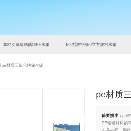
30吨次氯酸钠储罐PE水箱
50吨塑料桶50立方塑料水箱pe水箱
0吨pe材质三氯化铁储存罐
pe材质
简要描述：
pe
PE储罐材料的
击易破损，裂纹