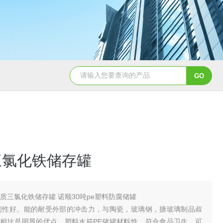
50吨pe塑料水箱储水罐
40吨PE塑料防腐储罐
三氯化铁储存罐
材质三氯化铁储存罐 诺顺30吨pe塑料防腐储罐
韧性好。能的耐受外部的冲击力，与陶瓷，玻璃钢，搪玻璃制品叔
相比是明显的优点。塑料水箱PE储罐材料性，符合食品卫生。可