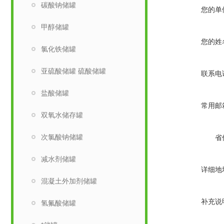
碳酸钠储罐
您的单
甲醇储罐
您的姓
氯化铁储罐
亚硫酸储罐 硫酸储罐
联系电
盐酸储罐
常用邮
双氧水储存罐
次氯酸钠储罐
省
减水剂储罐
详细地
混凝土外加剂储罐
补充说
氢氟酸储罐