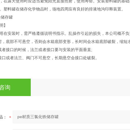
，在露天使用时应适当避免阳光直接照射，使用寿命。安装塑料罐的基础
。塑料罐在储存化学物品时，场地四周应有良好的排液地沟印释装置。
明】
塔
在安装时，需严格遵循说明书指示。乱操作引起的损失，本公司概不负
时，底部不可悬空，否则会水箱底部变形，长时间会水箱底部破裂，缩短水
或者接口的时候，法兰或者接口要与安装的平面垂直;
接口或者法兰、阀门不可悬空，长期悬空会接口处破裂。
咨询
品：