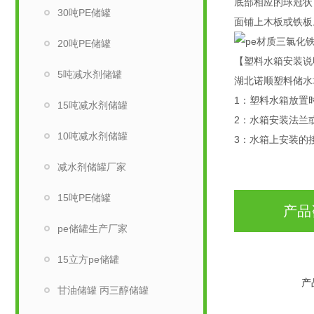
底部相应的球冠状
30吨PE储罐
面铺上木板或铁板
20吨PE储罐
【塑料水箱安装说
5吨减水剂储罐
湖北诺顺塑料储水
1：塑料水箱放置
15吨减水剂储罐
2：水箱安装法兰
10吨减水剂储罐
3：水箱上安装的
减水剂储罐厂家
15吨PE储罐
产品
pe储罐生产厂家
15立方pe储罐
产
甘油储罐 丙三醇储罐