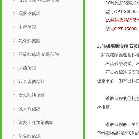
20吨锥底储罐尺
型号CPT-20000L 
碳酸钠储罐
15吨锥底储罐尺
甲醇储罐
型号CPT-15000L 
氯化铁储罐
15吨锥底酸洗罐 石
亚硫酸储罐 硫酸储罐
武汉诺顺锥底塑料储
石英砂酸洗罐、石
盐酸储罐
石英砂酸洗反应装置
板相平的一侧有出料
双氧水储存罐
次氯酸钠储罐
锥底储罐的形状也是
次排空。
减水剂储罐
混凝土外加剂储罐
锥底储罐底部呈锥形
塑料搅拌罐的罐顶和
氢氟酸储罐