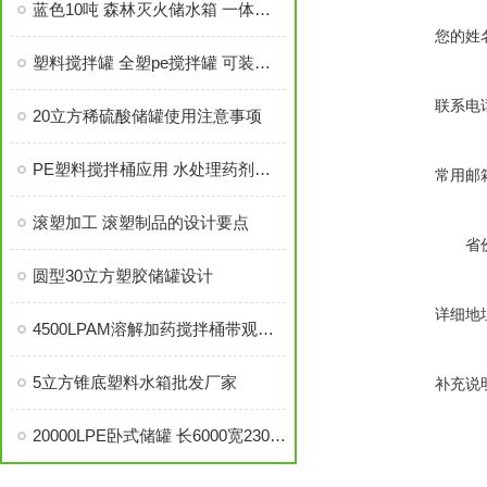
蓝色10吨 森林灭火储水箱 一体成型经久耐用 塑料集雨桶
您的姓
塑料搅拌罐 全塑pe搅拌罐 可装盐酸硫酸
联系电
20立方稀硫酸储罐使用注意事项
PE塑料搅拌桶应用 水处理药剂溶解装置
常用邮
滚塑加工 滚塑制品的设计要点
省
圆型30立方塑胶储罐设计
详细地
4500LPAM溶解加药搅拌桶带观察管
5立方锥底塑料水箱批发厂家
补充说
20000LPE卧式储罐 长6000宽2300高1950冷却储存