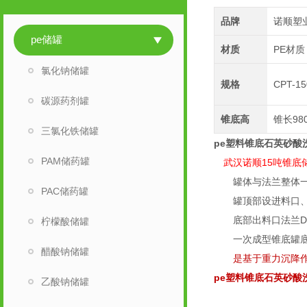
品牌
诺顺塑
pe储罐
材质
PE材质
氯化钠储罐
规格
CPT-1
碳源药剂罐
锥底高
锥长98
三氯化铁储罐
pe塑料锥底石英砂酸
PAM储药罐
武汉诺顺15吨锥底
罐体与法兰整体一
PAC储药罐
罐顶部设进料口、
底部出料口法兰DN4
柠檬酸储罐
一次成型锥底罐底部
醋酸钠储罐
是基于重力沉降作
pe塑料锥底石英砂酸
乙酸钠储罐