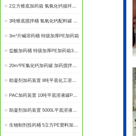
2立方锥底加药箱 氢氧化钙循环罐 PE平底锥底可定制
3吨锥底搅拌桶 氢氧化钙配料罐 PE加药箱耐酸碱
3m³片碱溶药桶 特级加厚PE加药箱
盐酸加药桶 特级加厚PE加药箱3000L
20m³PE氯化钙加药罐 加药搅拌桶 现货充足
助凝剂加药装置 8吨平底化工溶液罐PE桶 5.5kw搅拌机
PAC加药装置 10吨平底溶液罐PE桶 5.5kw搅拌机
助凝剂加药装置 5000L平底溶液罐PE桶2.2kw搅拌机
生物制剂投药桶 5立方PE塑料加药搅拌桶