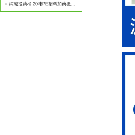
纯碱投药桶 20吨PE塑料加药搅拌桶