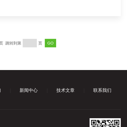
末页 跳转到第
页
们
新闻中心
技术文章
联系我们