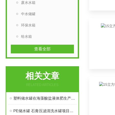
废水水箱
中水储罐
环保水箱
给水箱
查看全部
相关文章
RELATED ARTICLES
塑料储水罐在海藻酸盐液体肥生产废水处理中的应用
PE储水罐 石膏压滤清洗水罐项目应用