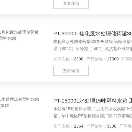
查看详情
PT-30000L焦化废水处理储药罐
焦化废水处理储药罐30吨PE储罐 诺顺滚塑PE一体成型储罐，水箱容器内外光滑，具有耐盐酸、耐碰撞、耐高
温（80?C）耐冷冻（-40?）及抗紫外
访问次数：
2300
产品价格：
17300
厂商
查看详情
PT-15000L水处理15吨塑料水
水处理15吨塑料水箱 工业用污水收集罐 环
箱，华中地区PE塑料储水罐厂家 武汉诺
罐上有的见解和一整套的解决方案，对环保
访问次数：
2564
产品价格：
3500
厂商性