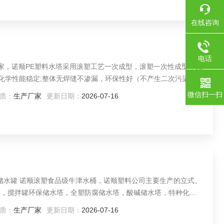
在线咨询
电话
物理化学性能稳定;整体无焊缝不渗漏，环保性好（不产生二次污染），
耐磨防撞，、抗冲击、耐腐蚀、寿命长等优点。
微信扫一扫
质：
生产厂家
更新日期：
2026-07-16
料储水罐 诺顺滚塑食品级牛津水桶，诺顺塑料公司主要生产的立式、
罐，搅拌罐环保储水塔，全塑防腐储水塔，酸碱储水塔，特种化工
质：
生产厂家
更新日期：
2026-07-16