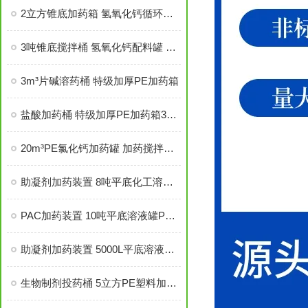
2立方锥底加药箱 氢氧化钙循环罐 PE平底锥底可定制
3吨锥底搅拌桶 氢氧化钙配料罐 PE加药箱耐酸碱
3m³片碱溶药桶 特级加厚PE加药箱
盐酸加药桶 特级加厚PE加药箱3000L
20m³PE氯化钙加药罐 加药搅拌桶 现货充足
助凝剂加药装置 8吨平底化工溶液罐PE桶 5.5kw搅拌机
PAC加药装置 10吨平底溶液罐PE桶 5.5kw搅拌机
助凝剂加药装置 5000L平底溶液罐PE桶2.2kw搅拌机
生物制剂投药桶 5立方PE塑料加药搅拌桶