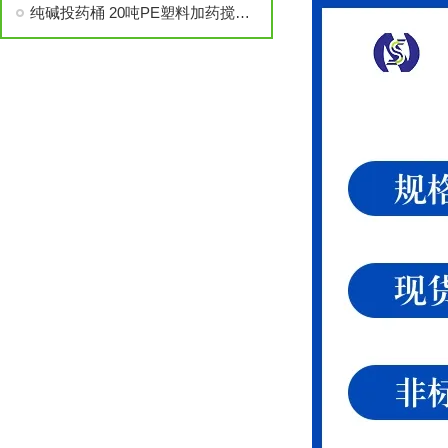
纯碱投药桶 20吨PE塑料加药搅拌桶