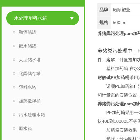
品牌
诺顺塑业
水处理塑料水箱
规格
500Lm
酿酒储罐
养猪粪污处理pam加
废水储罐
养猪粪污处理中，
大型储水塔
拌、溶解、计量投加功
塑料加药箱:在水处
化粪储存罐
耐酸碱PE加药桶
采用
诺顺PE加药箱广泛配
塑料水塔
和计量泵的安装位置
加药搅拌桶
养猪粪污处理pam加
PE加药
箱
采用一
污水处理水箱
状40L到10000
原水箱
加药箱安装效
形状：分为圆柱平