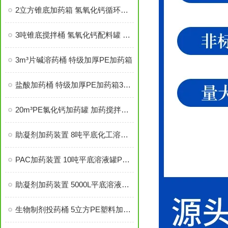
2立方锥底加药箱 氢氧化钙循环罐 PE平底锥底可定制
3吨锥底搅拌桶 氢氧化钙配料罐 PE加药箱耐酸碱
3m³片碱溶药桶 特级加厚PE加药箱
盐酸加药桶 特级加厚PE加药箱3000L
20m³PE氯化钙加药罐 加药搅拌桶 现货充足
助凝剂加药装置 8吨平底化工溶液罐PE桶 5.5kw搅拌机
PAC加药装置 10吨平底溶液罐PE桶 5.5kw搅拌机
助凝剂加药装置 5000L平底溶液罐PE桶2.2kw搅拌机
生物制剂投药桶 5立方PE塑料加药搅拌桶