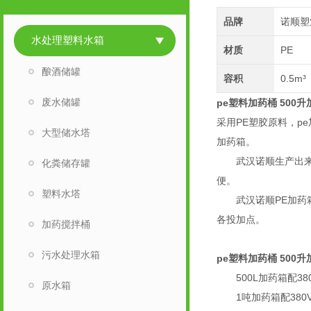
品牌
诺顺塑
水处理塑料水箱
材质
PE
酿酒储罐
容积
0.5m³
废水储罐
pe塑料加药桶 500
采用PE塑胶原料，p
大型储水塔
加药箱。
武汉诺顺生产出来的
化粪储存罐
便。
塑料水塔
武汉诺顺PE加药箱
各投加点。
加药搅拌桶
污水处理水箱
pe塑料加药桶 500
500L加药箱配380V
原水箱
1吨加药箱配380V/0