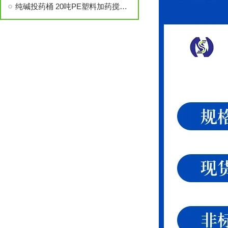
纯碱投药桶 20吨PE塑料加药搅拌桶