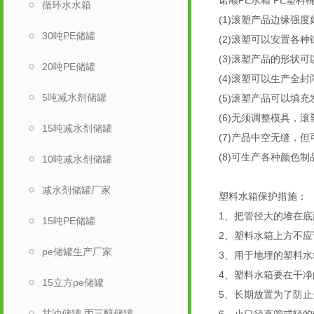
诺顺PE水箱 PE塑
循环水水箱
(1)滚塑产品边缘强
30吨PE储罐
(2)滚塑可以安置各种
(3)滚塑产品的形状
20吨PE储罐
(4)滚塑可以生产全封
5吨减水剂储罐
(5)滚塑产品可以填
(6)无须调整模具，滚
15吨减水剂储罐
(7)产品中空无缝，
(8)可生产各种颜色
10吨减水剂储罐
减水剂储罐厂家
塑料水箱保护措施：
1、把管径大的堆在底
15吨PE储罐
2、塑料水箱上方不
pe储罐生产厂家
3、用于地埋的塑料
4、塑料水箱要在干
15立方pe储罐
5、长期放置为了防
甘油储罐 丙三醇储罐