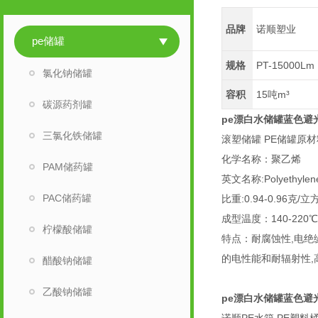
品牌
诺顺塑业
pe储罐
规格
PT-15000Lm
氯化钠储罐
容积
15吨m³
碳源药剂罐
pe漂白水储罐蓝色避
三氯化铁储罐
滚塑储罐 PE储罐原
化学名称：聚乙
PAM储药罐
英文名称:Polyethy
PAC储药罐
比重:0.94-0.96克
成型温度：140-220℃
柠檬酸储罐
特点：耐腐蚀性,电绝
的电性能和耐辐射性,
醋酸钠储罐
乙酸钠储罐
pe漂白水储罐蓝色避