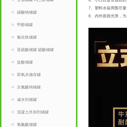
6、小口径直管或轻
7、塑料水箱周围尽量
碳酸钠储罐
8、内外面很光滑，为
甲醇储罐
氯化铁储罐
亚硫酸储罐 硫酸储罐
盐酸储罐
双氧水储存罐
次氯酸钠储罐
减水剂储罐
混凝土外加剂储罐
氢氟酸储罐