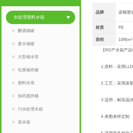
品牌
诺顺塑
水处理塑料水箱
材质
PE
酿酒储罐
容积
10吨m³
废水储罐
【RO产水箱产品
大型储水塔
1.原料：采用LLD
化粪储存罐
塑料水塔
2.工艺：采用滚塑
加药搅拌桶
3.适用：耐高温(8
污水处理水箱
4.来图来样定制
原水箱